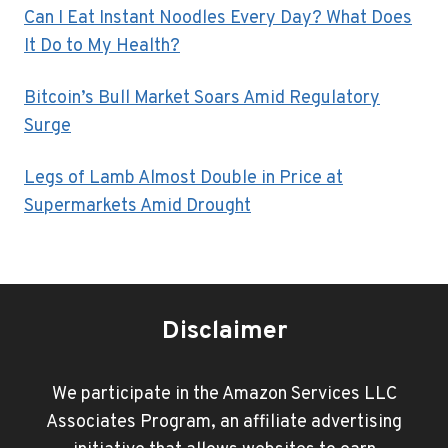
Can I Eat Instant Noodles Every Day? What Does
It Do to My Health?
Bitcoin’s Bull Market Soars Amid Regulatory
Surge
Legs of Lamb Almost Double in Price at
Supermarkets Amid Drought
Disclaimer
We participate in the Amazon Services LLC
Associates Program, an affiliate advertising