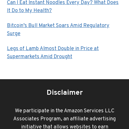
Can I Eat Instant Noodles Every Day? What Does
It Do to My Health?
Bitcoin’s Bull Market Soars Amid Regulatory
Surge
Legs of Lamb Almost Double in Price at
Supermarkets Amid Drought
Disclaimer
We participate in the Amazon Services LLC
Associates Program, an affiliate advertising
initiative that allows websites to earn